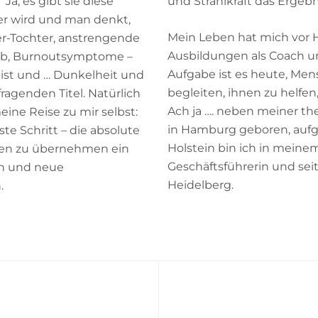
a, es gibt sie diese
und Strahlkraft das Ergebn
r wird und man denkt,
Mein Leben hat mich vor H
er-Tochter, anstrengende
Ausbildungen als Coach u
Job, Burnoutsymptome –
Aufgabe ist es heute, Men
ist und … Dunkelheit und
begleiten, ihnen zu helfen
ragenden Titel. Natürlich
Ach ja …. neben meiner th
ine Reise zu mir selbst:
in Hamburg geboren, aufg
te Schritt – die absolute
Holstein bin ich in meine
ben zu übernehmen ein
Geschäftsführerin und seit
ln und neue
Heidelberg.
h.