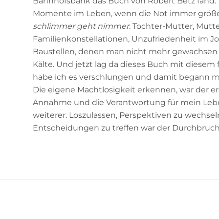
Bahnhofsbank das Buch von Robert Betz fand. J
Momente im Leben, wenn die Not immer größe
schlimmer geht nimmer
: Tochter-Mutter, Mutt
Familienkonstellationen, Unzufriedenheit im 
Baustellen, denen man nicht mehr gewachsen 
Kälte. Und jetzt lag da dieses Buch mit diesem f
habe ich es verschlungen und damit begann me
Die eigene Machtlosigkeit erkennen, war der ers
Annahme und die Verantwortung für mein Le
weiterer. Loszulassen, Perspektiven zu wechse
Entscheidungen zu treffen war der Durchbruc