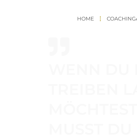
HOME
COACHING
WENN DU 
TREIBEN L
MÖCHTEST
MUSST DU