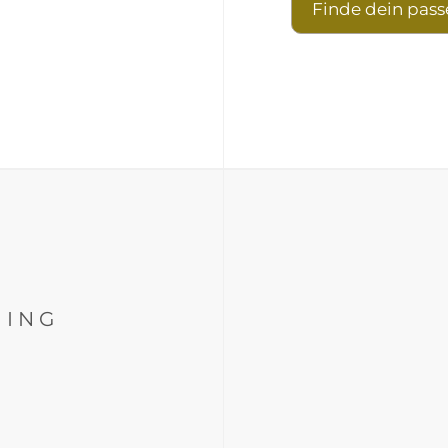
Finde dein pas
HING